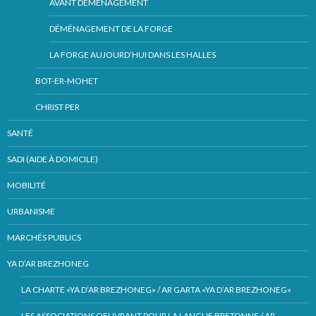
AVANT DÉMÉNAGEMENT
DÉMÉNAGEMENT DE LA FORGE
LA FORGE AUJOURD’HUI DANS LES HALLES
BOT-ER-MOHET
CHRIST PER
SANTÉ
SADI (AIDE À DOMICILE)
MOBILITÉ
URBANISME
MARCHÉS PUBLICS
YA D’AR BREZHONEG
LA CHARTE «YA D’AR BREZHONEG» / AR GARTA «YA D’AR BREZHONEG»
LES ASSOCIATIONS OEUVRANT POUR LA LANGUE BRETONNE / AR