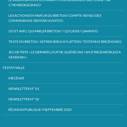
C’HEVREDIGEZHIOÙ
LES ACTIONS EN FAVEUR DU BRETON/ COMPTE-RENDU DES
COMMISSIONS / RENTAÑ-KONTOÙ
OÙ ET AVEC QUI PARLER BRETON ? / LES LIENS / LIAMMOÙ
TEXTE EN BRETON : KEFRIDI SKRIJUS FLATTERS / TESTENN E BREZHONEG
JEU DE PISTE « LE DERNIER LOUP DE QUÉNÉCAN / AN D’WEZHAÑ BLEIZ A
GENEKAN »
FESTIV’HALLE
MÉCÉNAT
NEWSLETTER N° 01
NEWSLETTER N° 02
RÉUNION PUBLIQUE 9 SEPTEMBRE 2025