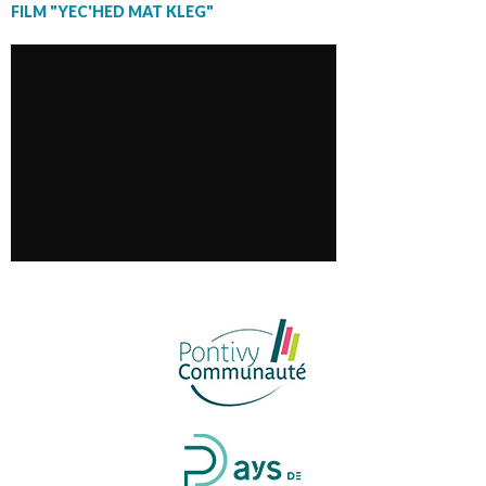
FILM "YEC'HED MAT KLEG"