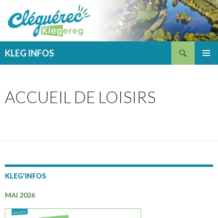
Recherche
KLEG INFOS
ALLER
MENU
AU
PRINCI
CONTENU
ACCUEIL DE LOISIRS
KLEG'INFOS
MAI 2026