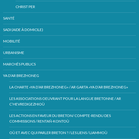
CHRIST PER
SANTÉ
SADI (AIDE À DOMICILE)
MOBILITÉ
URBANISME
MARCHÉS PUBLICS
YA D’AR BREZHONEG
LA CHARTE «YA D’AR BREZHONEG» / AR GARTA «YA D’AR BREZHONEG»
LES ASSOCIATIONS OEUVRANT POUR LA LANGUE BRETONNE / AR
C’HEVREDIGEZHIOÙ
LES ACTIONS EN FAVEUR DU BRETON/ COMPTE-RENDU DES
COMMISSIONS / RENTAÑ-KONTOÙ
OÙ ET AVEC QUI PARLER BRETON ? / LES LIENS / LIAMMOÙ