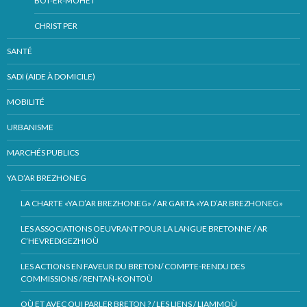
BOT-ER-MOHET
CHRIST PER
SANTÉ
SADI (AIDE À DOMICILE)
MOBILITÉ
URBANISME
MARCHÉS PUBLICS
YA D’AR BREZHONEG
LA CHARTE «YA D’AR BREZHONEG» / AR GARTA «YA D’AR BREZHONEG»
LES ASSOCIATIONS OEUVRANT POUR LA LANGUE BRETONNE / AR
C’HEVREDIGEZHIOÙ
LES ACTIONS EN FAVEUR DU BRETON/ COMPTE-RENDU DES
COMMISSIONS / RENTAÑ-KONTOÙ
OÙ ET AVEC QUI PARLER BRETON ? / LES LIENS / LIAMMOÙ