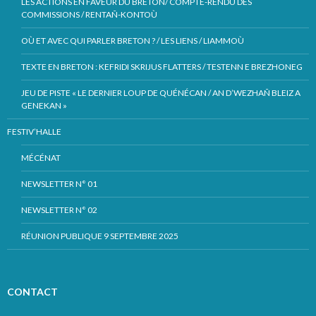
LES ACTIONS EN FAVEUR DU BRETON/ COMPTE-RENDU DES
COMMISSIONS / RENTAÑ-KONTOÙ
OÙ ET AVEC QUI PARLER BRETON ? / LES LIENS / LIAMMOÙ
TEXTE EN BRETON : KEFRIDI SKRIJUS FLATTERS / TESTENN E BREZHONEG
JEU DE PISTE « LE DERNIER LOUP DE QUÉNÉCAN / AN D’WEZHAÑ BLEIZ A
GENEKAN »
FESTIV’HALLE
MÉCÉNAT
NEWSLETTER N° 01
NEWSLETTER N° 02
RÉUNION PUBLIQUE 9 SEPTEMBRE 2025
CONTACT