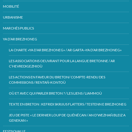
MOBILITÉ
URBANISME
MARCHÉS PUBLICS
YA D’AR BREZHONEG
LA CHARTE «YA D’AR BREZHONEG» / AR GARTA «YA D’AR BREZHONEG»
LES ASSOCIATIONS OEUVRANT POUR LA LANGUE BRETONNE / AR
C’HEVREDIGEZHIOÙ
LES ACTIONS EN FAVEUR DU BRETON/ COMPTE-RENDU DES
COMMISSIONS / RENTAÑ-KONTOÙ
OÙ ET AVEC QUI PARLER BRETON ? / LES LIENS / LIAMMOÙ
TEXTE EN BRETON : KEFRIDI SKRIJUS FLATTERS / TESTENN E BREZHONEG
JEU DE PISTE « LE DERNIER LOUP DE QUÉNÉCAN / AN D’WEZHAÑ BLEIZ A
GENEKAN »
FESTIV’HALLE