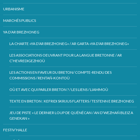
URBANISME
MARCHÉS PUBLICS
YA D’AR BREZHONEG
LA CHARTE «YA D’AR BREZHONEG» / AR GARTA «YA D’AR BREZHONEG»
LES ASSOCIATIONS OEUVRANT POUR LA LANGUE BRETONNE / AR
C’HEVREDIGEZHIOÙ
LES ACTIONS EN FAVEUR DU BRETON/ COMPTE-RENDU DES
COMMISSIONS / RENTAÑ-KONTOÙ
OÙ ET AVEC QUI PARLER BRETON ? / LES LIENS / LIAMMOÙ
TEXTE EN BRETON : KEFRIDI SKRIJUS FLATTERS / TESTENN E BREZHONEG
JEU DE PISTE « LE DERNIER LOUP DE QUÉNÉCAN / AN D’WEZHAÑ BLEIZ A
GENEKAN »
FESTIV’HALLE