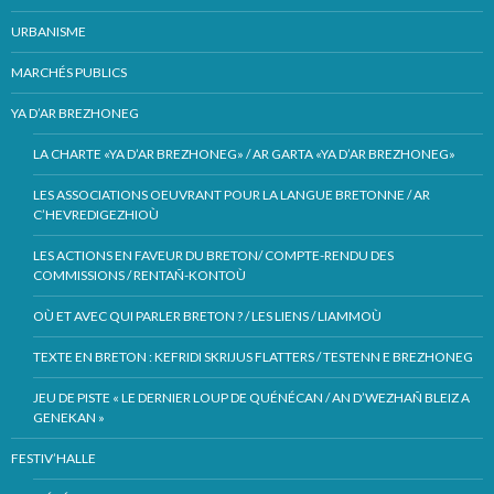
URBANISME
MARCHÉS PUBLICS
YA D’AR BREZHONEG
LA CHARTE «YA D’AR BREZHONEG» / AR GARTA «YA D’AR BREZHONEG»
LES ASSOCIATIONS OEUVRANT POUR LA LANGUE BRETONNE / AR
C’HEVREDIGEZHIOÙ
LES ACTIONS EN FAVEUR DU BRETON/ COMPTE-RENDU DES
COMMISSIONS / RENTAÑ-KONTOÙ
OÙ ET AVEC QUI PARLER BRETON ? / LES LIENS / LIAMMOÙ
TEXTE EN BRETON : KEFRIDI SKRIJUS FLATTERS / TESTENN E BREZHONEG
JEU DE PISTE « LE DERNIER LOUP DE QUÉNÉCAN / AN D’WEZHAÑ BLEIZ A
GENEKAN »
FESTIV’HALLE