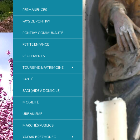
PERMANENCES
PAYS DE PONTIVY
PONTIVY COMMUNAUTÉ
PETITE ENFANCE
RÈGLEMENTS
TOURISME & PATRIMOINE
SANTÉ
SADI (AIDE À DOMICILE)
MOBILITÉ
URBANISME
MARCHÉS PUBLICS
YA D’AR BREZHONEG