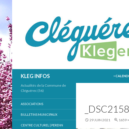
ALLER AU
Recherche
KLEG INFOS
>
CALENDR
Actualités de la Commune de
Cléguérec (56)
ASSOCIATIONS
_DSC215
BULLETINS MUNICIPAUX
29 JUIN 2021
1659 
CENTRE CULTUREL | PERENN