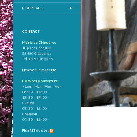
FESTIV’HALLE
CONTACT
Mairie de Cléguérec
10 place Pobéguin
56 480 Cléguérec
Tel : 02 97 38 00 15
Envoyer un message
Horaires d’ouverture :
> Lun – Mar – Mer – Ven
08h30 – 12h00
13h30 – 17h00
> Jeudi
08h30 – 12h00
> Samedi
09h30 – 12h00
Flux RSS du site :