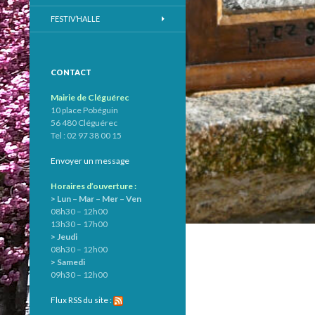
FESTIV’HALLE
CONTACT
Mairie de Cléguérec
10 place Pobéguin
56 480 Cléguérec
Tel : 02 97 38 00 15
Envoyer un message
Horaires d’ouverture :
> Lun – Mar – Mer – Ven
08h30 – 12h00
13h30 – 17h00
> Jeudi
08h30 – 12h00
> Samedi
09h30 – 12h00
Flux RSS du site :