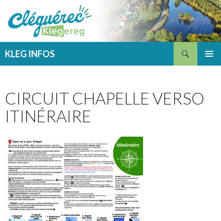
Recherche
KLEG INFOS
ALLER
MENU
AU
PRINCI
CONTENU
CIRCUIT CHAPELLE VERSO
ITINÉRAIRE