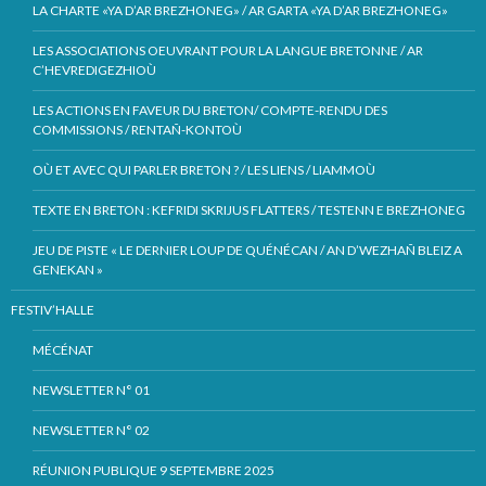
LA CHARTE «YA D’AR BREZHONEG» / AR GARTA «YA D’AR BREZHONEG»
LES ASSOCIATIONS OEUVRANT POUR LA LANGUE BRETONNE / AR
C’HEVREDIGEZHIOÙ
LES ACTIONS EN FAVEUR DU BRETON/ COMPTE-RENDU DES
COMMISSIONS / RENTAÑ-KONTOÙ
OÙ ET AVEC QUI PARLER BRETON ? / LES LIENS / LIAMMOÙ
TEXTE EN BRETON : KEFRIDI SKRIJUS FLATTERS / TESTENN E BREZHONEG
JEU DE PISTE « LE DERNIER LOUP DE QUÉNÉCAN / AN D’WEZHAÑ BLEIZ A
GENEKAN »
FESTIV’HALLE
MÉCÉNAT
NEWSLETTER N° 01
NEWSLETTER N° 02
RÉUNION PUBLIQUE 9 SEPTEMBRE 2025