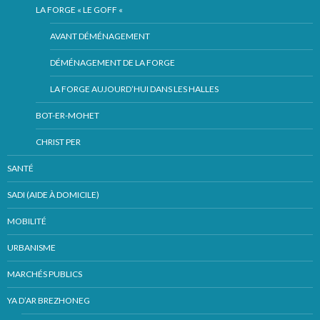
LA FORGE « LE GOFF «
AVANT DÉMÉNAGEMENT
DÉMÉNAGEMENT DE LA FORGE
LA FORGE AUJOURD’HUI DANS LES HALLES
BOT-ER-MOHET
CHRIST PER
SANTÉ
SADI (AIDE À DOMICILE)
MOBILITÉ
URBANISME
MARCHÉS PUBLICS
YA D’AR BREZHONEG