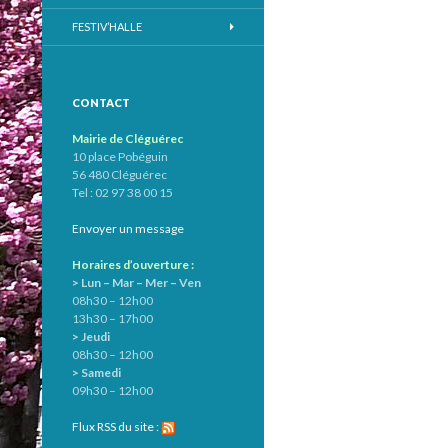
FESTIV’HALLE
CONTACT
Mairie de Cléguérec
10 place Pobéguin
56 480 Cléguérec
Tel : 02 97 38 00 15
Envoyer un message
Horaires d’ouverture :
> Lun – Mar – Mer – Ven
08h30 – 12h00
13h30 – 17h00
> Jeudi
08h30 – 12h00
> Samedi
09h30 – 12h00
Flux RSS du site :