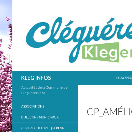
ALLER AU
Recherche
KLEG INFOS
>
CALENDR
Actualités de la Commune de
Cléguérec (56)
ASSOCIATIONS
CP_AMÉL
BULLETINS MUNICIPAUX
CENTRE CULTUREL | PERENN