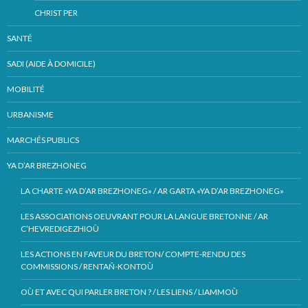
CHRIST PER
SANTÉ
SADI (AIDE À DOMICILE)
MOBILITÉ
URBANISME
MARCHÉS PUBLICS
YA D’AR BREZHONEG
LA CHARTE «YA D’AR BREZHONEG» / AR GARTA «YA D’AR BREZHONEG»
LES ASSOCIATIONS OEUVRANT POUR LA LANGUE BRETONNE / AR
C’HEVREDIGEZHIOÙ
LES ACTIONS EN FAVEUR DU BRETON/ COMPTE-RENDU DES
COMMISSIONS / RENTAÑ-KONTOÙ
OÙ ET AVEC QUI PARLER BRETON ? / LES LIENS / LIAMMOÙ