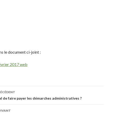
s le document ci-joint :
évrier 2017 web
RÉCÉDENT
ation
al de faire payer les démarches administratives ?
UIVANT