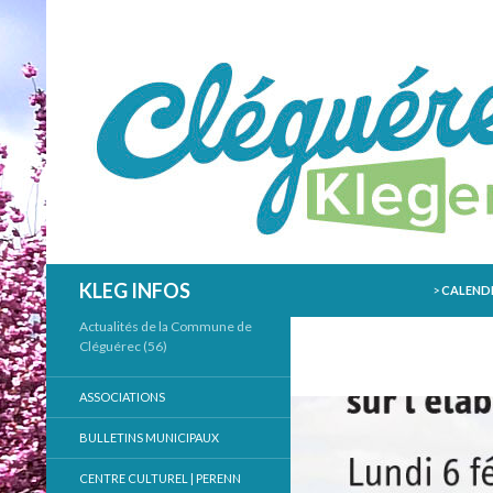
ALLER AU
Recherche
KLEG INFOS
>
CALENDR
Actualités de la Commune de
Cléguérec (56)
ASSOCIATIONS
BULLETINS MUNICIPAUX
CENTRE CULTUREL | PERENN