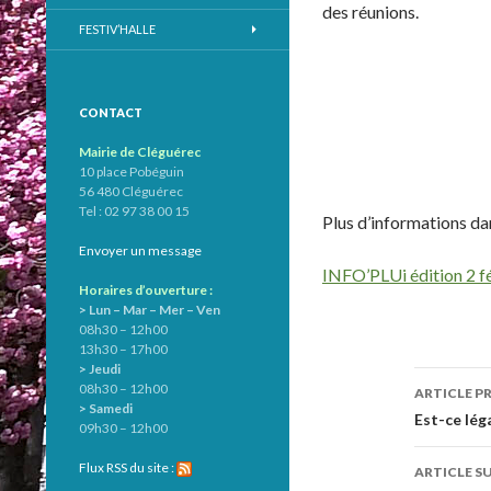
des réunions.
FESTIV’HALLE
CONTACT
Mairie de Cléguérec
10 place Pobéguin
56 480 Cléguérec
Tel : 02 97 38 00 15
Plus d’informations dan
Envoyer un message
INFO’PLUi édition 2 f
Horaires d’ouverture :
> Lun – Mar – Mer – Ven
08h30 – 12h00
13h30 – 17h00
> Jeudi
08h30 – 12h00
ARTICLE P
> Samedi
Navig
Est-ce lég
09h30 – 12h00
des
Flux RSS du site :
ARTICLE S