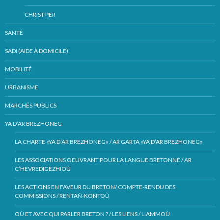
CHRIST PER
SANTÉ
SADI (AIDE À DOMICILE)
MOBILITÉ
URBANISME
MARCHÉS PUBLICS
YA D’AR BREZHONEG
LA CHARTE «YA D’AR BREZHONEG» / AR GARTA «YA D’AR BREZHONEG»
LES ASSOCIATIONS OEUVRANT POUR LA LANGUE BRETONNE / AR
C’HEVREDIGEZHIOÙ
LES ACTIONS EN FAVEUR DU BRETON/ COMPTE-RENDU DES
COMMISSIONS / RENTAÑ-KONTOÙ
OÙ ET AVEC QUI PARLER BRETON ? / LES LIENS / LIAMMOÙ