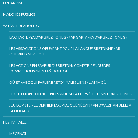
URBANISME
MARCHÉS PUBLICS
YA D’AR BREZHONEG
LA CHARTE «YA D’AR BREZHONEG» / AR GARTA «YA D’AR BREZHONEG»
LES ASSOCIATIONS OEUVRANT POUR LA LANGUE BRETONNE / AR
C’HEVREDIGEZHIOÙ
LES ACTIONS EN FAVEUR DU BRETON/ COMPTE-RENDU DES
COMMISSIONS / RENTAÑ-KONTOÙ
OÙ ET AVEC QUI PARLER BRETON ? / LES LIENS / LIAMMOÙ
TEXTE EN BRETON : KEFRIDI SKRIJUS FLATTERS / TESTENN E BREZHONEG
JEU DE PISTE « LE DERNIER LOUP DE QUÉNÉCAN / AN D’WEZHAÑ BLEIZ A
GENEKAN »
FESTIV’HALLE
MÉCÉNAT