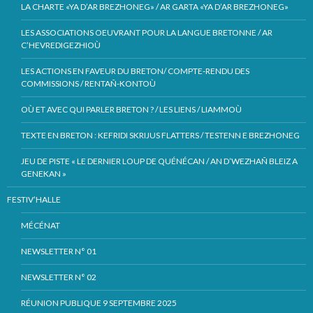
LA CHARTE «YA D’AR BREZHONEG» / AR GARTA «YA D’AR BREZHONEG»
LES ASSOCIATIONS OEUVRANT POUR LA LANGUE BRETONNE / AR
C’HEVREDIGEZHIOÙ
LES ACTIONS EN FAVEUR DU BRETON/ COMPTE-RENDU DES
COMMISSIONS / RENTAÑ-KONTOÙ
OÙ ET AVEC QUI PARLER BRETON ? / LES LIENS / LIAMMOÙ
TEXTE EN BRETON : KEFRIDI SKRIJUS FLATTERS / TESTENN E BREZHONEG
JEU DE PISTE « LE DERNIER LOUP DE QUÉNÉCAN / AN D’WEZHAÑ BLEIZ A
GENEKAN »
FESTIV’HALLE
MÉCÉNAT
NEWSLETTER N° 01
NEWSLETTER N° 02
RÉUNION PUBLIQUE 9 SEPTEMBRE 2025