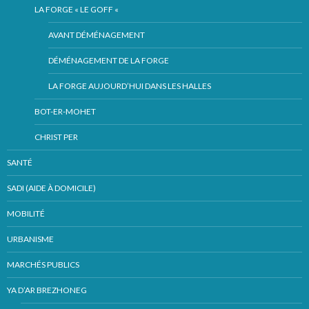
LA FORGE « LE GOFF «
AVANT DÉMÉNAGEMENT
DÉMÉNAGEMENT DE LA FORGE
LA FORGE AUJOURD’HUI DANS LES HALLES
BOT-ER-MOHET
CHRIST PER
SANTÉ
SADI (AIDE À DOMICILE)
MOBILITÉ
URBANISME
MARCHÉS PUBLICS
YA D’AR BREZHONEG