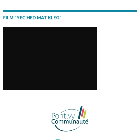
FILM "YEC'HED MAT KLEG"