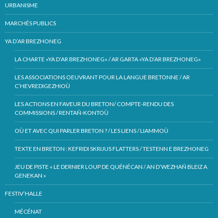
URBANISME
MARCHÉS PUBLICS
YA D’AR BREZHONEG
LA CHARTE «YA D’AR BREZHONEG» / AR GARTA «YA D’AR BREZHONEG»
LES ASSOCIATIONS OEUVRANT POUR LA LANGUE BRETONNE / AR
C’HEVREDIGEZHIOÙ
LES ACTIONS EN FAVEUR DU BRETON/ COMPTE-RENDU DES
COMMISSIONS / RENTAÑ-KONTOÙ
OÙ ET AVEC QUI PARLER BRETON ? / LES LIENS / LIAMMOÙ
TEXTE EN BRETON : KEFRIDI SKRIJUS FLATTERS / TESTENN E BREZHONEG
JEU DE PISTE « LE DERNIER LOUP DE QUÉNÉCAN / AN D’WEZHAÑ BLEIZ A
GENEKAN »
FESTIV’HALLE
MÉCÉNAT