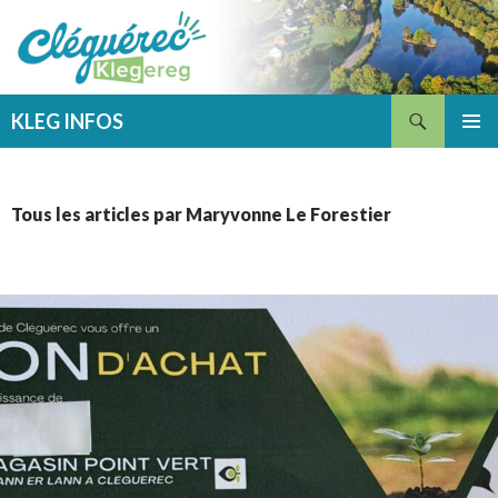
Recherche
KLEG INFOS
ALLER
MENU
AU
PRINCI
CONTENU
Tous les articles par Maryvonne Le Forestier