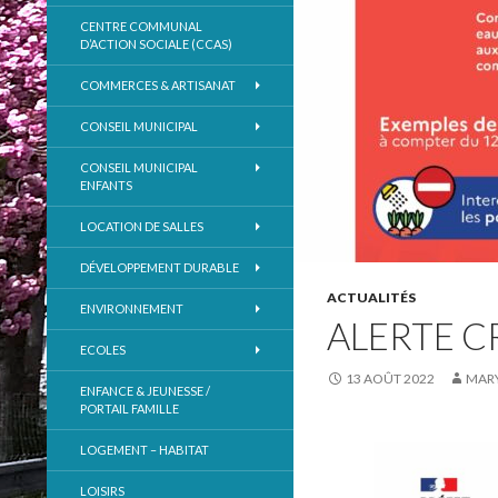
CENTRE COMMUNAL
D’ACTION SOCIALE (CCAS)
COMMERCES & ARTISANAT
CONSEIL MUNICIPAL
CONSEIL MUNICIPAL
ENFANTS
LOCATION DE SALLES
DÉVELOPPEMENT DURABLE
ACTUALITÉS
ENVIRONNEMENT
ALERTE C
ECOLES
13 AOÛT 2022
MARY
ENFANCE & JEUNESSE /
PORTAIL FAMILLE
LOGEMENT – HABITAT
LOISIRS