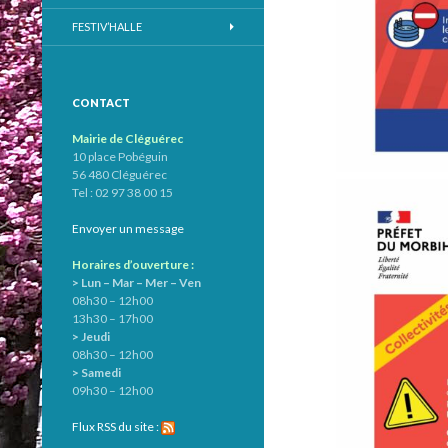
FESTIV’HALLE
CONTACT
Mairie de Cléguérec
10 place Pobéguin
56 480 Cléguérec
Tel : 02 97 38 00 15
Envoyer un message
Horaires d’ouverture :
> Lun – Mar – Mer – Ven
08h30 – 12h00
13h30 – 17h00
> Jeudi
08h30 – 12h00
> Samedi
09h30 – 12h00
Flux RSS du site :