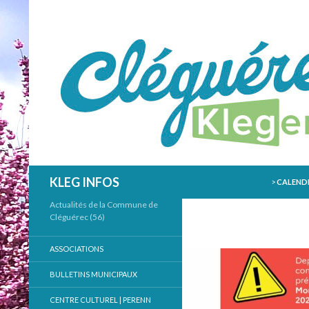
ALLER AU
Recherche
KLEG INFOS
>
CALENDR
Actualités de la Commune de
Cléguérec (56)
ASSOCIATIONS
BULLETINS MUNICIPAUX
CENTRE CULTUREL | PERENN