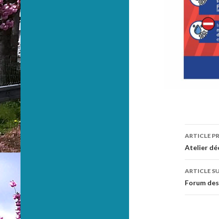
ARTICLE P
Navig
Atelier dé
des
ARTICLE S
articl
Forum des