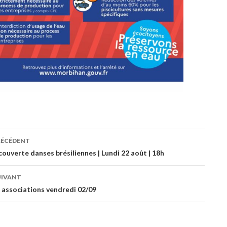
RÉCÉDENT
ation
couverte danses brésiliennes | Lundi 22 août | 18h
UIVANT
es
 associations vendredi 02/09