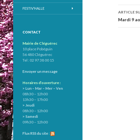
des
FESTIV’HALLE
ARTICLE S
articl
Mardi 9 ao
CONTACT
Mairie de Cléguérec
10 place Pobéguin
56 480 Cléguérec
Tel : 02 97 38 00 15
Envoyer un message
Horaires d’ouverture :
> Lun – Mar – Mer – Ven
08h30 – 12h00
13h30 – 17h00
> Jeudi
08h30 – 12h00
> Samedi
09h30 – 12h00
Flux RSS du site :