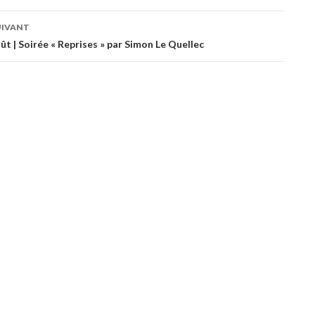
UIVANT
es
ût | Soirée « Reprises » par Simon Le Quellec