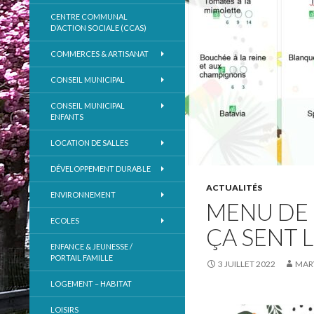
CENTRE COMMUNAL
D’ACTION SOCIALE (CCAS)
COMMERCES & ARTISANAT
CONSEIL MUNICIPAL
CONSEIL MUNICIPAL
ENFANTS
LOCATION DE SALLES
DÉVELOPPEMENT DURABLE
ACTUALITÉS
ENVIRONNEMENT
MENU DE L
ECOLES
ÇA SENT L
ENFANCE & JEUNESSE /
PORTAIL FAMILLE
3 JUILLET 2022
MAR
LOGEMENT – HABITAT
LOISIRS