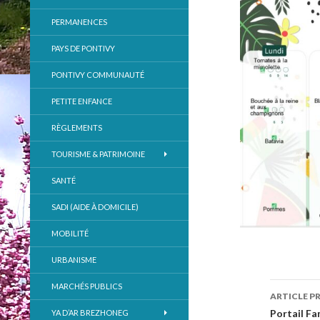
PERMANENCES
PAYS DE PONTIVY
PONTIVY COMMUNAUTÉ
PETITE ENFANCE
RÈGLEMENTS
TOURISME & PATRIMOINE
SANTÉ
SADI (AIDE À DOMICILE)
MOBILITÉ
URBANISME
MARCHÉS PUBLICS
ARTICLE P
Navig
Portail Fa
YA D’AR BREZHONEG