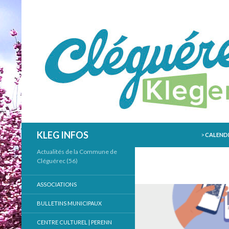
ALLER AU
Recherche
KLEG INFOS
>
CALENDR
Actualités de la Commune de
Cléguérec (56)
ASSOCIATIONS
BULLETINS MUNICIPAUX
CENTRE CULTUREL | PERENN