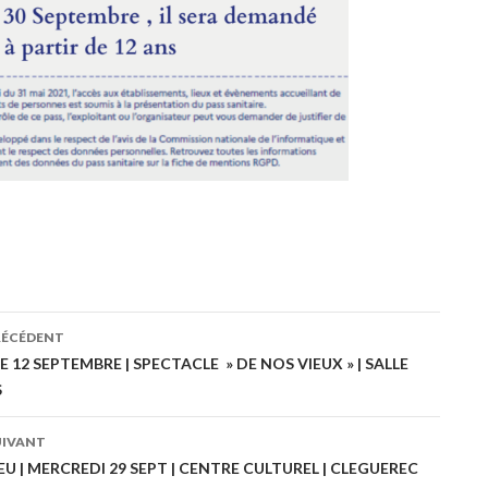
RÉCÉDENT
ation
12 SEPTEMBRE | SPECTACLE » DE NOS VIEUX » | SALLE
S
es
UIVANT
EU | MERCREDI 29 SEPT | CENTRE CULTUREL | CLEGUEREC