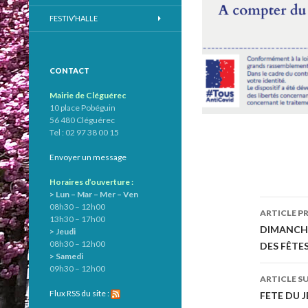
FESTIV’HALLE
CONTACT
Mairie de Cléguérec
10 place Pobéguin
56 480 Cléguérec
Tel : 02 97 38 00 15
Envoyer un message
Horaires d’ouverture :
> Lun – Mar – Mer – Ven
08h30 – 12h00
ARTICLE P
13h30 – 17h00
Navig
DIMANCHE 
> Jeudi
08h30 – 12h00
DES FÊTE
des
> Samedi
09h30 – 12h00
articl
ARTICLE S
Flux RSS du site :
FETE DU J