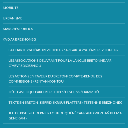
MOBILITÉ
URBANISME
MARCHÉS PUBLICS
YA D’AR BREZHONEG
LA CHARTE «YA D’AR BREZHONEG» / AR GARTA «YA D’AR BREZHONEG»
LES ASSOCIATIONS OEUVRANT POUR LA LANGUE BRETONNE / AR
C’HEVREDIGEZHIOÙ
LES ACTIONS EN FAVEUR DU BRETON/ COMPTE-RENDU DES
COMMISSIONS / RENTAÑ-KONTOÙ
OÙ ET AVEC QUI PARLER BRETON ? / LES LIENS / LIAMMOÙ
TEXTE EN BRETON : KEFRIDI SKRIJUS FLATTERS / TESTENN E BREZHONEG
JEU DE PISTE « LE DERNIER LOUP DE QUÉNÉCAN / AN D’WEZHAÑ BLEIZ A
GENEKAN »