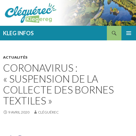
Recherche
KLEG INFOS
ALLER
MENU
AU
PRINCI
CONTENU
ACTUALITÉS
CORONAVIRUS :
« SUSPENSION DE LA
COLLECTE DES BORNES
TEXTILES »
9 AVRIL 2020
CLÉGUÉREC