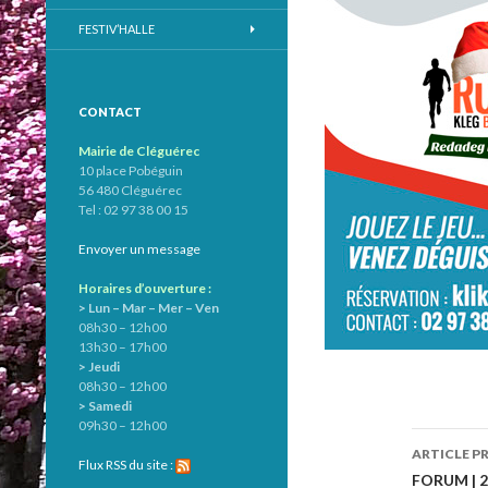
FESTIV’HALLE
CONTACT
Mairie de Cléguérec
10 place Pobéguin
56 480 Cléguérec
Tel : 02 97 38 00 15
Envoyer un message
Horaires d’ouverture :
> Lun – Mar – Mer – Ven
08h30 – 12h00
13h30 – 17h00
> Jeudi
08h30 – 12h00
> Samedi
09h30 – 12h00
ARTICLE P
Flux RSS du site :
Navig
FORUM | 2