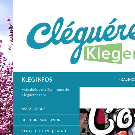
ALLER AU
Recherche
KLEG INFOS
>
CALENDR
Actualités de la Commune de
Cléguérec (56)
ASSOCIATIONS
BULLETINS MUNICIPAUX
CENTRE CULTUREL | PERENN