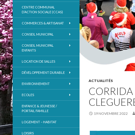
CENTRE COMMUNAL
D’ACTION SOCIALE (CCAS)
COMMERCES & ARTISANAT
CONSEIL MUNICIPAL
CONSEIL MUNICIPAL
ENFANTS
LOCATION DE SALLES
DÉVELOPPEMENT DURABLE
ACTUALITÉS
ENVIRONNEMENT
CORRIDA 
ECOLES
CLEGUER
ENFANCE & JEUNESSE /
PORTAIL FAMILLE
19 NOVEMBRE 2022
LOGEMENT – HABITAT
LOISIRS