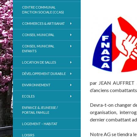
CENTRE COMMUNAL
D’ACTION SOCIALE (CCAS)
COMMERCES & ARTISANAT
CONSEIL MUNICIPAL
CONSEIL MUNICIPAL
ENFANTS
LOCATION DE SALLES
DÉVELOPPEMENT DURABLE
par JEAN AUFFRET au
ENVIRONNEMENT
d’anciens combattants
ECOLES
Devra-t-on changer de
ENFANCE & JEUNESSE /
organisation, interro
PORTAIL FAMILLE
dernier combattant ad
LOGEMENT – HABITAT
Notre AG se tiendra le
LOISIRS