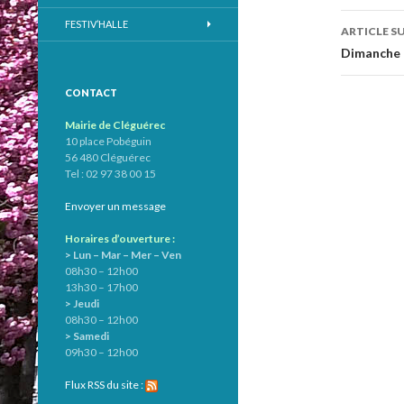
des
FESTIV’HALLE
ARTICLE S
articl
Dimanche 1
CONTACT
Mairie de Cléguérec
10 place Pobéguin
56 480 Cléguérec
Tel : 02 97 38 00 15
Envoyer un message
Horaires d’ouverture :
> Lun – Mar – Mer – Ven
08h30 – 12h00
13h30 – 17h00
> Jeudi
08h30 – 12h00
> Samedi
09h30 – 12h00
Flux RSS du site :