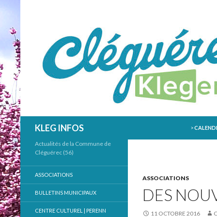
ALLER AU
Recherche
KLEG INFOS
>
CALENDR
Actualités de la Commune de
Cléguérec (56)
ASSOCIATIONS
ASSOCIATIONS
DES NOUV
BULLETINS MUNICIPAUX
CENTRE CULTUREL | PERENN
11 OCTOBRE 2016