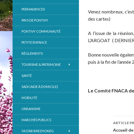
PERMANENCES
Venez nombreux, c’est
des cartes)
PAYS DE PONTIVY
PONTIVY COMMUNAUTÉ
A l’issue de la réuni
L’ARGOAT ( DERNIER
PETITE ENFANCE
RÈGLEMENTS
Bonne nouvelle égalem
puis à la fin de l’anné
TOURISME & PATRIMOINE
SANTÉ
SADI (AIDE À DOMICILE)
Le Comité FNACA d
MOBILITÉ
URBANISME
MARCHÉS PUBLICS
ARTICLE P
Navig
Accueil de
YA D’AR BREZHONEG