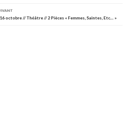
UIVANT
es
6 octobre // Théâtre // 2 Pièces « Femmes, Saintes, Etc… »