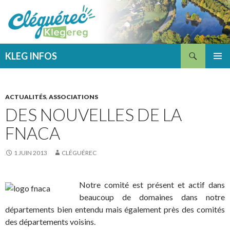
Recherche
KLEG INFOS
ALLER
MENU
AU
PRINCI
CONTENU
ACTUALITÉS
,
ASSOCIATIONS
DES NOUVELLES DE LA
FNACA
1 JUIN 2013
CLÉGUÉREC
Notre comité est présent et actif dans
beaucoup de domaines dans notre
départements bien entendu mais également près des comités
des départements voisins.