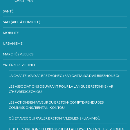
CHRIST PER
SANTÉ
SADI (AIDE À DOMICILE)
MOBILITÉ
URBANISME
MARCHÉS PUBLICS
YA D’AR BREZHONEG
LA CHARTE «YA D’AR BREZHONEG» / AR GARTA «YA D’AR BREZHONEG»
LES ASSOCIATIONS OEUVRANT POUR LA LANGUE BRETONNE / AR
C’HEVREDIGEZHIOÙ
LES ACTIONS EN FAVEUR DU BRETON/ COMPTE-RENDU DES
COMMISSIONS / RENTAÑ-KONTOÙ
OÙ ET AVEC QUI PARLER BRETON ? / LES LIENS / LIAMMOÙ
TEXTE EN BRETON : KEFRIDI SKRIJUS FLATTERS / TESTENN E BREZHONEG