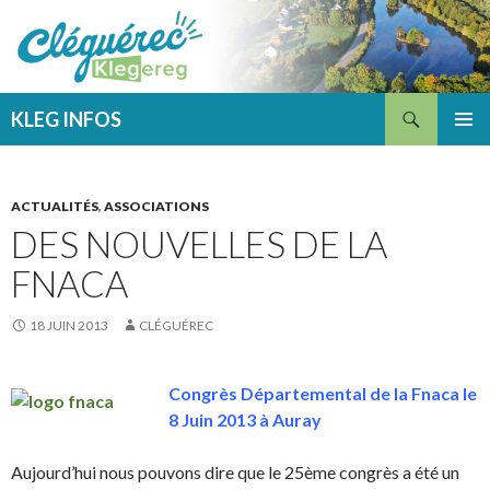
Recherche
KLEG INFOS
ALLER
MENU
AU
PRINCI
CONTENU
ACTUALITÉS
,
ASSOCIATIONS
DES NOUVELLES DE LA
FNACA
18 JUIN 2013
CLÉGUÉREC
Congrès Départemental de la Fnaca le
8 Juin 2013 à Auray
Aujourd’hui nous pouvons dire que le 25ème congrès a été un