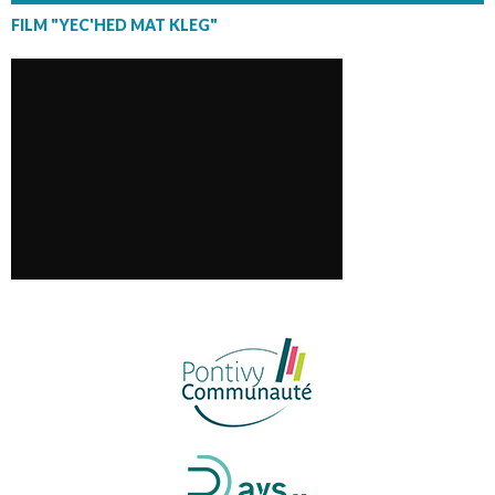
FILM "YEC'HED MAT KLEG"