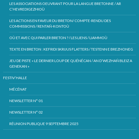
LES ASSOCIATIONS OEUVRANT POUR LA LANGUE BRETONNE / AR
C’HEVREDIGEZHIOÙ
LES ACTIONS EN FAVEUR DU BRETON/ COMPTE-RENDU DES
COMMISSIONS / RENTAÑ-KONTOÙ
OÙ ET AVEC QUI PARLER BRETON ? / LES LIENS / LIAMMOÙ
TEXTE EN BRETON : KEFRIDI SKRIJUS FLATTERS / TESTENN E BREZHONEG
JEU DE PISTE « LE DERNIER LOUP DE QUÉNÉCAN / AN D’WEZHAÑ BLEIZ A
GENEKAN »
FESTIV’HALLE
MÉCÉNAT
NEWSLETTER N° 01
NEWSLETTER N° 02
RÉUNION PUBLIQUE 9 SEPTEMBRE 2025