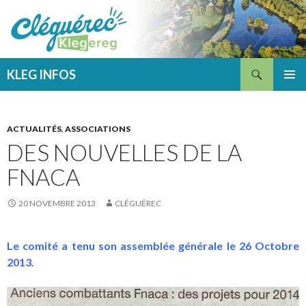
Recherche
KLEG INFOS
ALLER
MENU
AU
PRINCI
CONTENU
ACTUALITÉS
,
ASSOCIATIONS
DES NOUVELLES DE LA
FNACA
20 NOVEMBRE 2013
CLÉGUÉREC
Le comité a tenu son assemblée générale le 26 Octobre
2013.