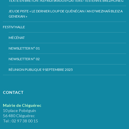
TEXTE EN BRETON : KEFRIDI SKRIJUS FLATTERS / TESTENN E BREZHONEG
JEU DE PISTE « LE DERNIER LOUP DE QUÉNÉCAN / AN D’WEZHAÑ BLEIZ A
GENEKAN »
FESTIV’HALLE
MÉCÉNAT
NEWSLETTER N° 01
NEWSLETTER N° 02
RÉUNION PUBLIQUE 9 SEPTEMBRE 2025
CONTACT
Mairie de Cléguérec
10 place Pobéguin
56 480 Cléguérec
Tel : 02 97 38 00 15