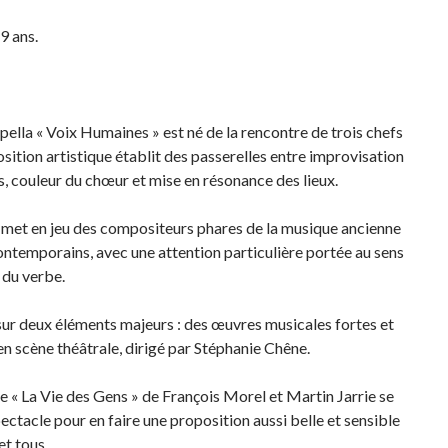
9 ans.
pella « Voix Humaines » est né de la rencontre de trois chefs
sition artistique établit des passerelles entre improvisation
s, couleur du chœur et mise en résonance des lieux.
 met en jeu des compositeurs phares de la musique ancienne
ntemporains, avec une attention particulière portée au sens
e du verbe.
sur deux éléments majeurs : des œuvres musicales fortes et
 en scène théâtrale, dirigé par Stéphanie Chêne.
re « La Vie des Gens » de François Morel et Martin Jarrie se
ctacle pour en faire une proposition aussi belle et sensible
et tous.