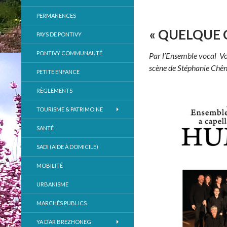
PERMANENCES
« QUELQUE 
PAYS DE PONTIVY
PONTIVY COMMUNAUTÉ
Par l’Ensemble vocal Vo
scène de Stéphanie Chê
PETITE ENFANCE
RÈGLEMENTS
TOURISME & PATRIMOINE
SANTÉ
SADI (AIDE À DOMICILE)
MOBILITÉ
URBANISME
MARCHÉS PUBLICS
YA D’AR BREZHONEG