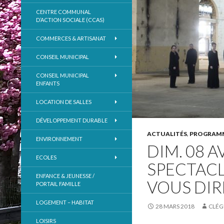
CENTRE COMMUNAL
D’ACTION SOCIALE (CCAS)
COMMERCES & ARTISANAT
CONSEIL MUNICIPAL
CONSEIL MUNICIPAL
ENFANTS
LOCATION DE SALLES
DÉVELOPPEMENT DURABLE
ACTUALITÉS
,
PROGRAMM
ENVIRONNEMENT
DIM. 08 A
ECOLES
SPECTACL
ENFANCE & JEUNESSE /
VOUS DIRE
PORTAIL FAMILLE
LOGEMENT – HABITAT
28 MARS 2018
CLÉG
LOISIRS