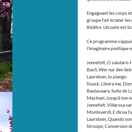
Engageant les corps et 
groupe fait éclater les
théâtre. L’écoute est b
Ce programme s’appuie 
l’imaginaire poétique e
Jennefelt, O salutaris 
Bach, Wer nur den lieb
Lauridsen, Io piango
Sisask, Libera me, Do
Rautavaara, Suite de L
Machuel, Jusqu’à ton 
Jennefelt, Villarosa sar
Monteverdi, E dicea l’
Lauridsen, Quando son 
Stroope, Conversion d