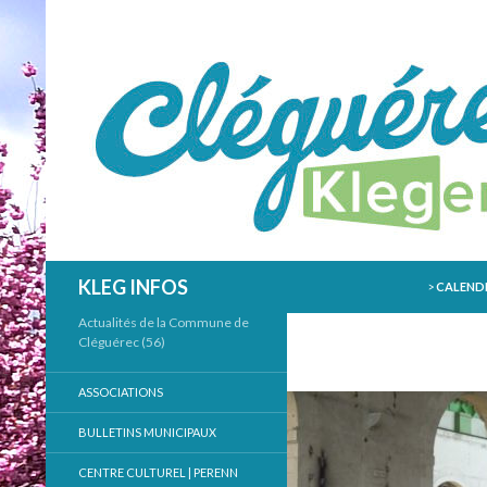
ALLER AU
Recherche
KLEG INFOS
>
CALENDR
Actualités de la Commune de
Cléguérec (56)
ASSOCIATIONS
BULLETINS MUNICIPAUX
CENTRE CULTUREL | PERENN