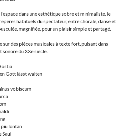
l’espace dans une esthétique sobre et minimaliste, le
 repères habituels du spectateur, entre chorale, danse et
ousculée, magnifiée, pour un plaisir simple et partagé.
sur des pièces musicales à texte fort, puisant dans
t sonore du XXe siècle.
Hostia
en Gott lässt walten
minus vobiscum
orca
nom
ialdi
una
piu lontan
e Saul