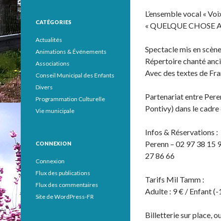
L’ensemble vocal « Vo
CATÉGORIES
« QUELQUE CHOSE A
Actualités
Spectacle mis en scèn
Animations & Événements
Répertoire chanté anc
Associations
Avec des textes de Fr
Conseil Municipal des Enfants
Divers
Partenariat entre Pere
Programmation Culturelle
Pontivy) dans le cadre 
Vie municipale
Infos & Réservations :
Perenn – 02 97 38 15 9
CONNEXION
27 86 66
Connexion
Flux des publications
Tarifs Mil Tamm :
Flux des commentaires
Adulte : 9 € / Enfant (-
Site de WordPress-FR
Billetterie sur place, 