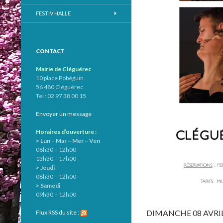
FESTIV’HALLE
CONTACT
Mairie de Cléguérec
10 place Pobéguin
56 480 Cléguérec
Tel : 02 97 38 00 15
Envoyer un message
Horaires d’ouverture :
> Lun – Mar – Mer – Ven
08h30 – 12h00
13h30 – 17h00
> Jeudi
08h30 – 12h00
> Samedi
09h30 – 12h00
DIMANCHE 08 AVRIL |
Flux RSS du site :