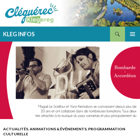
Recherche
KLEG INFOS
ALLER
MENU
AU
PRINCI
CONTENU
ACTUALITÉS
,
ANIMATIONS & ÉVÉNEMENTS
,
PROGRAMMATION
CULTURELLE