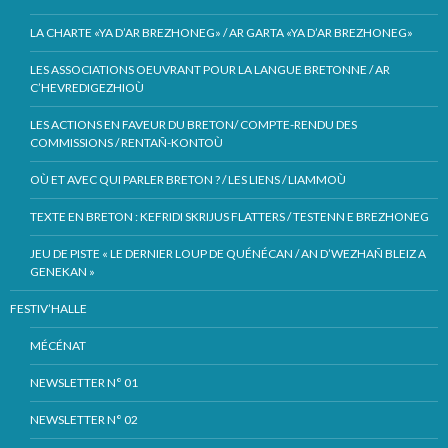
LA CHARTE «YA D’AR BREZHONEG» / AR GARTA «YA D’AR BREZHONEG»
LES ASSOCIATIONS OEUVRANT POUR LA LANGUE BRETONNE / AR
C’HEVREDIGEZHIOÙ
LES ACTIONS EN FAVEUR DU BRETON/ COMPTE-RENDU DES
COMMISSIONS / RENTAÑ-KONTOÙ
OÙ ET AVEC QUI PARLER BRETON ? / LES LIENS / LIAMMOÙ
TEXTE EN BRETON : KEFRIDI SKRIJUS FLATTERS / TESTENN E BREZHONEG
JEU DE PISTE « LE DERNIER LOUP DE QUÉNÉCAN / AN D’WEZHAÑ BLEIZ A
GENEKAN »
FESTIV’HALLE
MÉCÉNAT
NEWSLETTER N° 01
NEWSLETTER N° 02