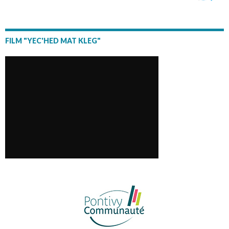
FILM "YEC'HED MAT KLEG"