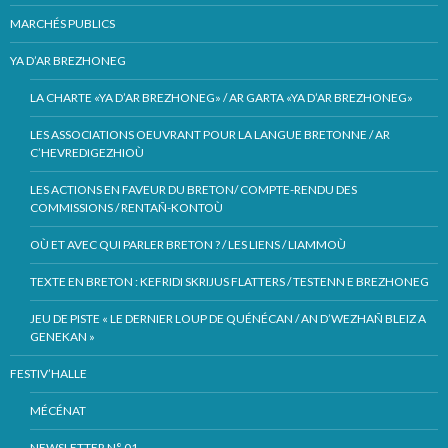
MARCHÉS PUBLICS
YA D’AR BREZHONEG
LA CHARTE «YA D’AR BREZHONEG» / AR GARTA «YA D’AR BREZHONEG»
LES ASSOCIATIONS OEUVRANT POUR LA LANGUE BRETONNE / AR
C’HEVREDIGEZHIOÙ
LES ACTIONS EN FAVEUR DU BRETON/ COMPTE-RENDU DES
COMMISSIONS / RENTAÑ-KONTOÙ
OÙ ET AVEC QUI PARLER BRETON ? / LES LIENS / LIAMMOÙ
TEXTE EN BRETON : KEFRIDI SKRIJUS FLATTERS / TESTENN E BREZHONEG
JEU DE PISTE « LE DERNIER LOUP DE QUÉNÉCAN / AN D’WEZHAÑ BLEIZ A
GENEKAN »
FESTIV’HALLE
MÉCÉNAT
NEWSLETTER N° 01