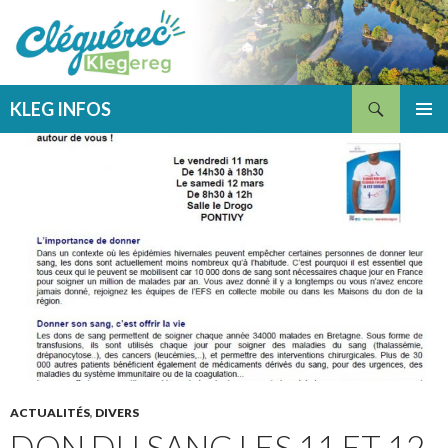
Recherche
KLEG INFOS
ALLER
MENU
AU
PRINCI
CONTENU
ACTUALITÉS
,
DIVERS
DON DU SANG LES 11 ET 12