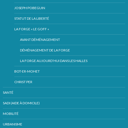
JOSEPH POBEGUIN
STATUT DE LA LIBERTÉ
LA FORGE « LE GOFF «
AVANT DÉMÉNAGEMENT
DÉMÉNAGEMENT DE LA FORGE
LA FORGE AUJOURD’HUI DANS LES HALLES
BOT-ER-MOHET
CHRIST PER
SANTÉ
SADI (AIDE À DOMICILE)
MOBILITÉ
URBANISME