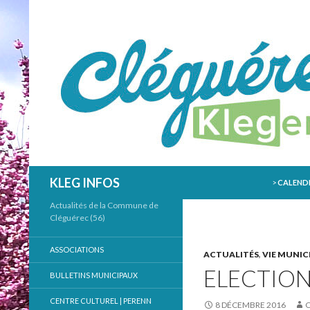
ALLER AU
Recherche
KLEG INFOS
>
CALENDR
Actualités de la Commune de
Cléguérec (56)
ASSOCIATIONS
ACTUALITÉS
,
VIE MUNIC
ELECTION
BULLETINS MUNICIPAUX
CENTRE CULTUREL | PERENN
8 DÉCEMBRE 2016