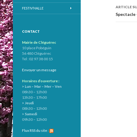
des
ARTICLE S
FESTIV’HALLE
articl
Spectacle
CONTACT
Mairie de Cléguérec
10 place Pobéguin
56 480 Cléguérec
Tel : 02 97 38 00 15
Envoyer un message
Horaires d’ouverture :
> Lun – Mar – Mer – Ven
08h30 – 12h00
13h30 – 17h00
> Jeudi
08h30 – 12h00
> Samedi
09h30 – 12h00
Flux RSS du site :