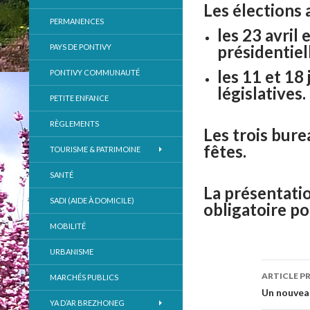
Les élections
PERMANENCES
les 23 avril 
présidentiel
PAYS DE PONTIVY
les 11 et 18
PONTIVY COMMUNAUTÉ
législatives.
PETITE ENFANCE
RÈGLEMENTS
Les trois bure
fêtes.
TOURISME & PATRIMOINE
SANTÉ
La présentatio
SADI (AIDE À DOMICILE)
obligatoire po
MOBILITÉ
URBANISME
ARTICLE P
MARCHÉS PUBLICS
Navig
Un nouveau
YA D’AR BREZHONEG