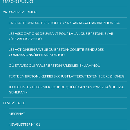
MARCHÉS PUBLICS
YA D’AR BREZHONEG
LA CHARTE «YA D’AR BREZHONEG» / AR GARTA «YA D’AR BREZHONEG»
LES ASSOCIATIONS OEUVRANT POUR LA LANGUE BRETONNE / AR
C’HEVREDIGEZHIOÙ
LES ACTIONS EN FAVEUR DU BRETON/ COMPTE-RENDU DES
COMMISSIONS / RENTAÑ-KONTOÙ
OÙ ET AVEC QUI PARLER BRETON ? / LES LIENS / LIAMMOÙ
TEXTE EN BRETON : KEFRIDI SKRIJUS FLATTERS / TESTENN E BREZHONEG
JEU DE PISTE « LE DERNIER LOUP DE QUÉNÉCAN / AN D’WEZHAÑ BLEIZ A
GENEKAN »
FESTIV’HALLE
MÉCÉNAT
NEWSLETTER N° 01