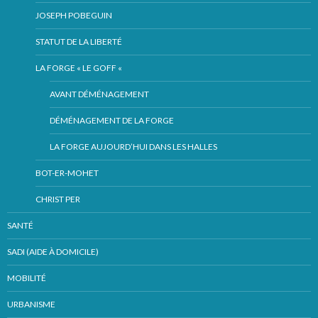
JOSEPH POBEGUIN
STATUT DE LA LIBERTÉ
LA FORGE « LE GOFF «
AVANT DÉMÉNAGEMENT
DÉMÉNAGEMENT DE LA FORGE
LA FORGE AUJOURD’HUI DANS LES HALLES
BOT-ER-MOHET
CHRIST PER
SANTÉ
SADI (AIDE À DOMICILE)
MOBILITÉ
URBANISME