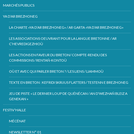
MARCHÉS PUBLICS
YA D’AR BREZHONEG
LA CHARTE «YA D’AR BREZHONEG» / AR GARTA «YA D’AR BREZHONEG»
LES ASSOCIATIONS OEUVRANT POUR LA LANGUE BRETONNE / AR
C’HEVREDIGEZHIOÙ
LES ACTIONS EN FAVEUR DU BRETON/ COMPTE-RENDU DES
COMMISSIONS / RENTAÑ-KONTOÙ
OÙ ET AVEC QUI PARLER BRETON ? / LES LIENS / LIAMMOÙ
TEXTE EN BRETON : KEFRIDI SKRIJUS FLATTERS / TESTENN E BREZHONEG
JEU DE PISTE « LE DERNIER LOUP DE QUÉNÉCAN / AN D’WEZHAÑ BLEIZ A
GENEKAN »
FESTIV’HALLE
MÉCÉNAT
NEWSLETTER N° 01