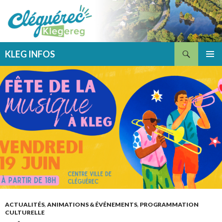
Recherche
KLEG INFOS
ALLER
MENU
AU
PRINCI
CONTENU
ACTUALITÉS
,
ANIMATIONS & ÉVÉNEMENTS
,
PROGRAMMATION
CULTURELLE