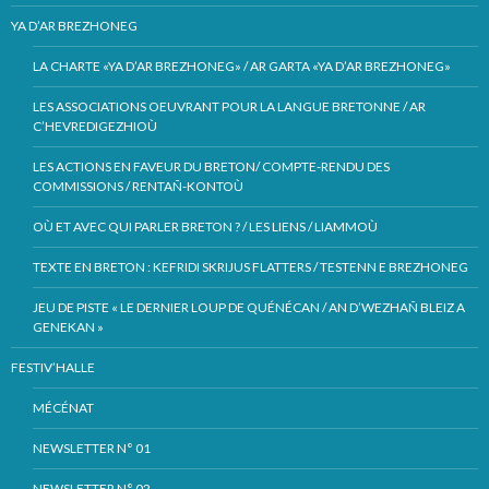
YA D’AR BREZHONEG
LA CHARTE «YA D’AR BREZHONEG» / AR GARTA «YA D’AR BREZHONEG»
LES ASSOCIATIONS OEUVRANT POUR LA LANGUE BRETONNE / AR
C’HEVREDIGEZHIOÙ
LES ACTIONS EN FAVEUR DU BRETON/ COMPTE-RENDU DES
COMMISSIONS / RENTAÑ-KONTOÙ
OÙ ET AVEC QUI PARLER BRETON ? / LES LIENS / LIAMMOÙ
TEXTE EN BRETON : KEFRIDI SKRIJUS FLATTERS / TESTENN E BREZHONEG
JEU DE PISTE « LE DERNIER LOUP DE QUÉNÉCAN / AN D’WEZHAÑ BLEIZ A
GENEKAN »
FESTIV’HALLE
MÉCÉNAT
NEWSLETTER N° 01
NEWSLETTER N° 02