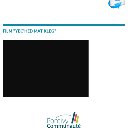
FILM "YEC'HED MAT KLEG"