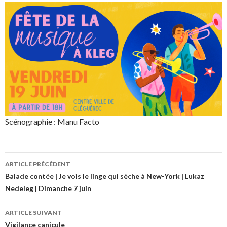
Scénographie : Manu Facto
ARTICLE PRÉCÉDENT
Navigation
Balade contée | Je vois le linge qui sèche à New-York | Lukaz
Nedeleg | Dimanche 7 juin
des
articles
ARTICLE SUIVANT
Vigilance canicule