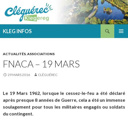
Recherche
KLEG INFOS
ALLER
MENU
AU
PRINCI
CONTENU
ACTUALITÉS
,
ASSOCIATIONS
FNACA – 19 MARS
29 MARS 2016
CLÉGUÉREC
Le 19 Mars 1962, lorsque le cessez-le-feu a été déclaré
après presque 8 années de Guerre, cela a été un immense
soulagement pour tous les militaires engagés ou soldats
du contingent.