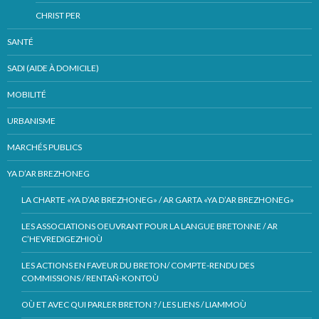
CHRIST PER
SANTÉ
SADI (AIDE À DOMICILE)
MOBILITÉ
URBANISME
MARCHÉS PUBLICS
YA D’AR BREZHONEG
LA CHARTE «YA D’AR BREZHONEG» / AR GARTA «YA D’AR BREZHONEG»
LES ASSOCIATIONS OEUVRANT POUR LA LANGUE BRETONNE / AR
C’HEVREDIGEZHIOÙ
LES ACTIONS EN FAVEUR DU BRETON/ COMPTE-RENDU DES
COMMISSIONS / RENTAÑ-KONTOÙ
OÙ ET AVEC QUI PARLER BRETON ? / LES LIENS / LIAMMOÙ