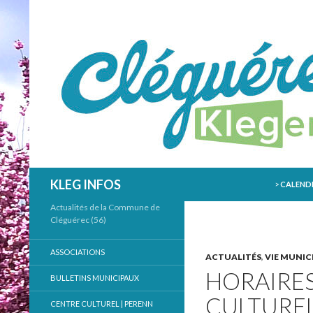
ALLER AU
Recherche
KLEG INFOS
>
CALENDR
Actualités de la Commune de
Cléguérec (56)
ASSOCIATIONS
ACTUALITÉS
,
VIE MUNIC
HORAIRES
BULLETINS MUNICIPAUX
CULTURE
CENTRE CULTUREL | PERENN