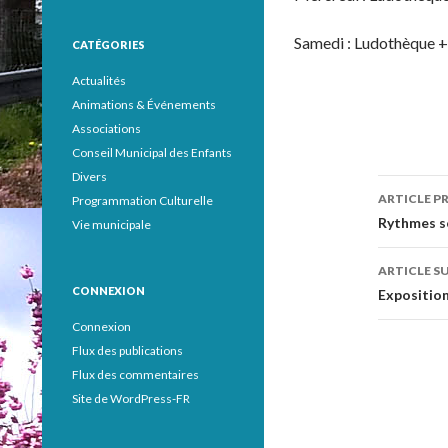
Samedi : Ludothèque 
CATÉGORIES
Actualités
Animations & Événements
Associations
Conseil Municipal des Enfants
Divers
ARTICLE P
Programmation Culturelle
Navig
Rythmes sc
Vie municipale
des
ARTICLE S
articl
CONNEXION
Exposition
Connexion
Flux des publications
Flux des commentaires
Site de WordPress-FR