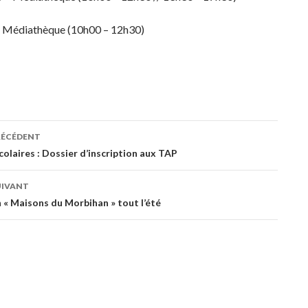
+ Médiathèque (10h00 – 12h30)
RÉCÉDENT
ation
olaires : Dossier d’inscription aux TAP
UIVANT
es
 « Maisons du Morbihan » tout l’été