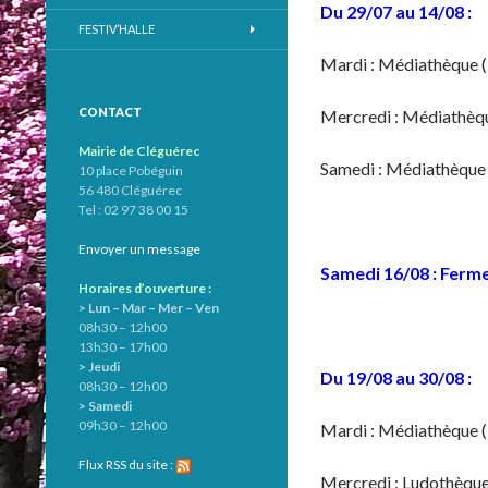
Du 29/07 au 14/08 :
FESTIV’HALLE
Mardi : Médiathèque 
CONTACT
Mercredi : Médiathèqu
Mairie de Cléguérec
Samedi : Médiathèque
10 place Pobéguin
56 480 Cléguérec
Tel : 02 97 38 00 15
Envoyer un message
Samedi 16/08 : Ferm
Horaires d’ouverture :
> Lun – Mar – Mer – Ven
08h30 – 12h00
13h30 – 17h00
> Jeudi
Du 19/08 au 30/08 :
08h30 – 12h00
> Samedi
09h30 – 12h00
Mardi : Médiathèque 
Flux RSS du site :
Mercredi : Ludothèque