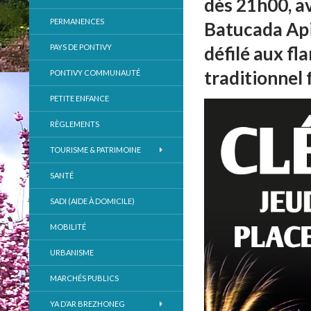
dès 21h00, a
PERMANENCES
Batucada Api
PAYS DE PONTIVY
défilé aux fl
traditionnel f
PONTIVY COMMUNAUTÉ
PETITE ENFANCE
RÈGLEMENTS
TOURISME & PATRIMOINE
SANTÉ
SADI (AIDE À DOMICILE)
MOBILITÉ
URBANISME
MARCHÉS PUBLICS
YA D’AR BREZHONEG