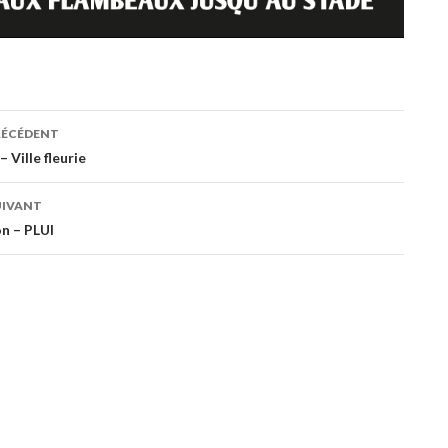
RÉCÉDENT
ation
 Ville fleurie
UIVANT
es
n – PLUI