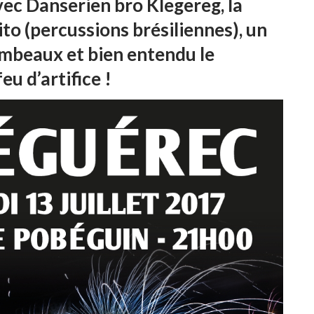
vec Danserien bro Klegereg, la
to (percussions brésiliennes), un
ambeaux et bien entendu le
eu d’artifice !