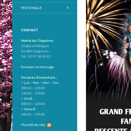
FESTIV’HALLE
CONTACT
Mairie de Cléguérec
10 place Pobéguin
56 480 Cléguérec
Tel : 02 97 38 00 15
Envoyer un message
Horaires d’ouverture :
> Lun – Mar – Mer – Ven
08h30 – 12h00
13h30 – 17h00
> Jeudi
08h30 – 12h00
> Samedi
09h30 – 12h00
Flux RSS du site :