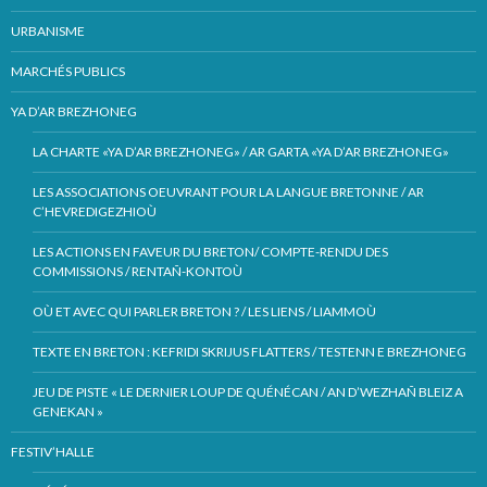
URBANISME
MARCHÉS PUBLICS
YA D’AR BREZHONEG
LA CHARTE «YA D’AR BREZHONEG» / AR GARTA «YA D’AR BREZHONEG»
LES ASSOCIATIONS OEUVRANT POUR LA LANGUE BRETONNE / AR
C’HEVREDIGEZHIOÙ
LES ACTIONS EN FAVEUR DU BRETON/ COMPTE-RENDU DES
COMMISSIONS / RENTAÑ-KONTOÙ
OÙ ET AVEC QUI PARLER BRETON ? / LES LIENS / LIAMMOÙ
TEXTE EN BRETON : KEFRIDI SKRIJUS FLATTERS / TESTENN E BREZHONEG
JEU DE PISTE « LE DERNIER LOUP DE QUÉNÉCAN / AN D’WEZHAÑ BLEIZ A
GENEKAN »
FESTIV’HALLE