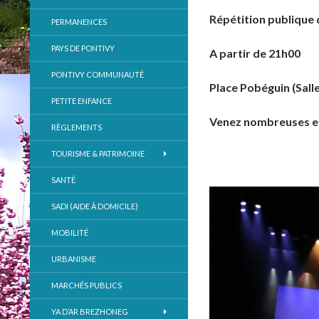
Répétition publique
PERMANENCES
PAYS DE PONTIVY
A partir de 21h00
PONTIVY COMMUNAUTÉ
Place Pobéguin (Salle
PETITE ENFANCE
Venez nombreuses e
RÈGLEMENTS
TOURISME & PATRIMOINE
SANTÉ
SADI (AIDE À DOMICILE)
MOBILITÉ
URBANISME
MARCHÉS PUBLICS
YA D’AR BREZHONEG