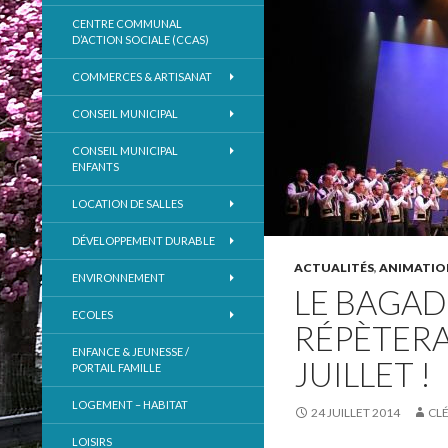
CENTRE COMMUNAL
D’ACTION SOCIALE (CCAS)
COMMERCES & ARTISANAT
CONSEIL MUNICIPAL
CONSEIL MUNICIPAL
ENFANTS
LOCATION DE SALLES
DÉVELOPPEMENT DURABLE
ACTUALITÉS
,
ANIMATIO
ENVIRONNEMENT
LE BAGAD
ECOLES
RÉPÈTERA
ENFANCE & JEUNESSE /
JUILLET !
PORTAIL FAMILLE
LOGEMENT – HABITAT
24 JUILLET 2014
CL
LOISIRS