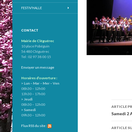
FESTIV’HALLE
CONTACT
Mairie de Cléguérec
10 place Pobéguin
56 480 Cléguérec
Tel : 02 97 38 00 15
Envoyer un message
Horaires d’ouverture :
> Lun – Mar – Mer – Ven
08h30 – 12h00
13h30 – 17h00
> Jeudi
08h30 – 12h00
ARTICLE P
> Samedi
Navig
Samedi 2 A
09h30 – 12h00
des
Flux RSS du site :
ARTICLE S