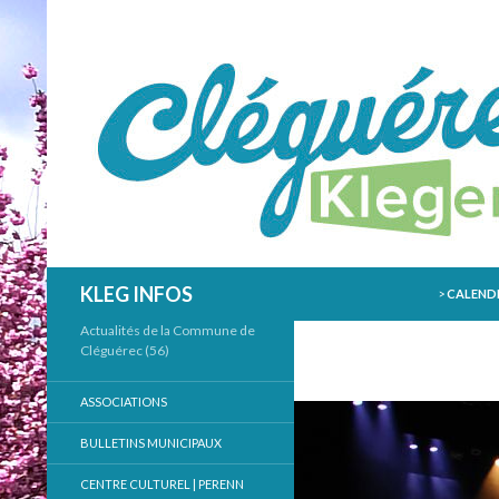
ALLER AU
Recherche
KLEG INFOS
>
CALENDR
Actualités de la Commune de
Cléguérec (56)
ASSOCIATIONS
BULLETINS MUNICIPAUX
CENTRE CULTUREL | PERENN