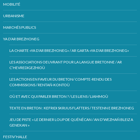
MOBILITÉ
URBANISME
MARCHÉS PUBLICS
YA D’AR BREZHONEG
LA CHARTE «YA D’AR BREZHONEG» / AR GARTA «YA D’AR BREZHONEG»
LES ASSOCIATIONS OEUVRANT POUR LA LANGUE BRETONNE / AR
C’HEVREDIGEZHIOÙ
LES ACTIONS EN FAVEUR DU BRETON/ COMPTE-RENDU DES
COMMISSIONS / RENTAÑ-KONTOÙ
OÙ ET AVEC QUI PARLER BRETON ? / LES LIENS / LIAMMOÙ
TEXTE EN BRETON : KEFRIDI SKRIJUS FLATTERS / TESTENN E BREZHONEG
JEU DE PISTE « LE DERNIER LOUP DE QUÉNÉCAN / AN D’WEZHAÑ BLEIZ A
GENEKAN »
FESTIV’HALLE