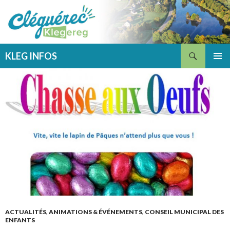
Recherche
KLEG INFOS
ALLER
MENU
AU
PRINCI
CONTENU
ACTUALITÉS
,
ANIMATIONS & ÉVÉNEMENTS
,
CONSEIL MUNICIPAL DES
ENFANTS