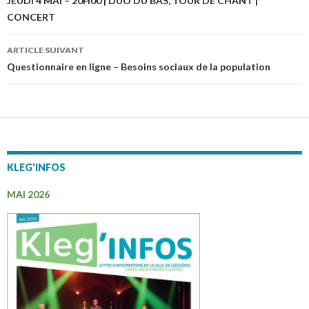
Navigation
JEUDI 4 MAI – 20H00 | DUO DU BAS, TOUR DE CHANT |
CONCERT
des
articles
ARTICLE SUIVANT
Questionnaire en ligne – Besoins sociaux de la population
KLEG'INFOS
MAI 2026