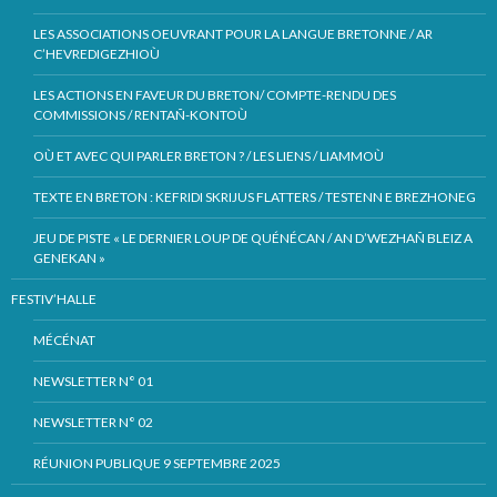
LES ASSOCIATIONS OEUVRANT POUR LA LANGUE BRETONNE / AR
C’HEVREDIGEZHIOÙ
LES ACTIONS EN FAVEUR DU BRETON/ COMPTE-RENDU DES
COMMISSIONS / RENTAÑ-KONTOÙ
OÙ ET AVEC QUI PARLER BRETON ? / LES LIENS / LIAMMOÙ
TEXTE EN BRETON : KEFRIDI SKRIJUS FLATTERS / TESTENN E BREZHONEG
JEU DE PISTE « LE DERNIER LOUP DE QUÉNÉCAN / AN D’WEZHAÑ BLEIZ A
GENEKAN »
FESTIV’HALLE
MÉCÉNAT
NEWSLETTER N° 01
NEWSLETTER N° 02
RÉUNION PUBLIQUE 9 SEPTEMBRE 2025