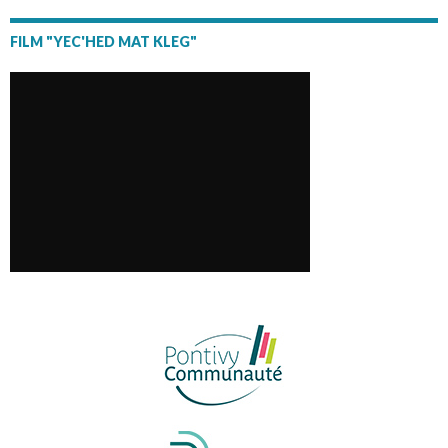
FILM "YEC'HED MAT KLEG"