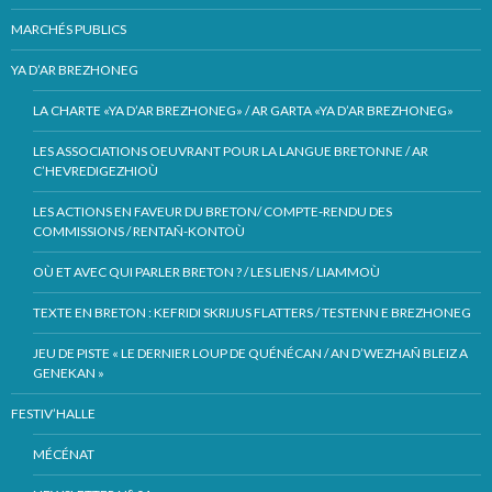
MARCHÉS PUBLICS
YA D’AR BREZHONEG
LA CHARTE «YA D’AR BREZHONEG» / AR GARTA «YA D’AR BREZHONEG»
LES ASSOCIATIONS OEUVRANT POUR LA LANGUE BRETONNE / AR
C’HEVREDIGEZHIOÙ
LES ACTIONS EN FAVEUR DU BRETON/ COMPTE-RENDU DES
COMMISSIONS / RENTAÑ-KONTOÙ
OÙ ET AVEC QUI PARLER BRETON ? / LES LIENS / LIAMMOÙ
TEXTE EN BRETON : KEFRIDI SKRIJUS FLATTERS / TESTENN E BREZHONEG
JEU DE PISTE « LE DERNIER LOUP DE QUÉNÉCAN / AN D’WEZHAÑ BLEIZ A
GENEKAN »
FESTIV’HALLE
MÉCÉNAT