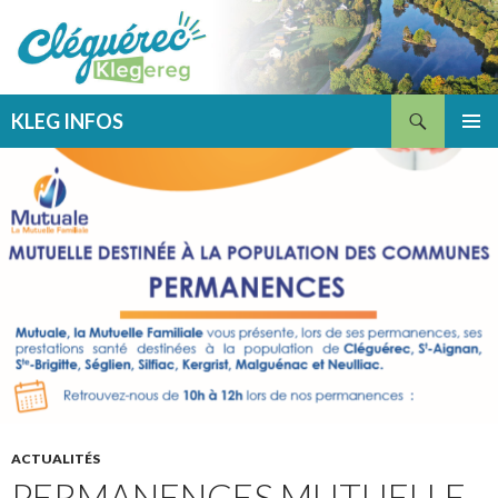
Recherche
KLEG INFOS
ALLER
MENU
AU
PRINCI
CONTENU
ACTUALITÉS
PERMANENCES MUTUELLE