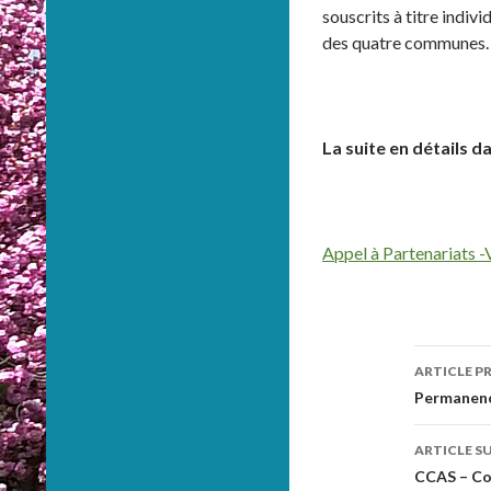
souscrits à titre indiv
des quatre communes.
La suite en détails 
Appel à Partenariats -
ARTICLE P
Navig
Permanenc
des
ARTICLE S
articl
CCAS – Col