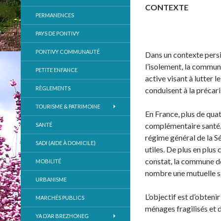
CONTEXTE
PERMANENCES
PAYS DE PONTIVY
PONTIVY COMMUNAUTÉ
Dans un contexte persi
l’isolement, la commun
PETITE ENFANCE
active visant à lutter 
RÈGLEMENTS
conduisent à la précaris
TOURISME & PATRIMOINE
En France, plus de qua
complémentaire santé.
SANTÉ
régime général de la Sé
SADI (AIDE À DOMICILE)
utiles. De plus en plus
constat, la commune de
MOBILITÉ
nombre une mutuelle s
URBANISME
L’objectif est d’obteni
MARCHÉS PUBLICS
ménages fragilisés et d
YA D’AR BREZHONEG