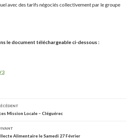
iduel avec des tarifs négociés collectivement par le groupe
dans le document téléchargeable ci-dessous :
V3
RÉCÉDENT
ation
es Mission Locale – Cléguérec
UIVANT
es
lecte Alimentaire le Samedi 27 Février