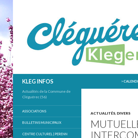
ALLER AU
Recherche
KLEG INFOS
>
CALENDR
Actualités de la Commune de
Cléguérec (56)
ASSOCIATIONS
ACTUALITÉS
,
DIVERS
MUTUELL
BULLETINS MUNICIPAUX
INTERCOM
CENTRE CULTUREL | PERENN