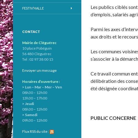
Les publics ciblés sont
FESTIV’HALLE
d’emplois, salariés agri
Parmi les axes d’interv
CONTACT
aux droits et le recour
Mairie de Cléguérec
10 place Pobéguin
Les communes voisines 
56 480 Cléguérec
s’associer à la démarch
Tel : 02 97 38 00 15
Envoyer un message
Ce travail commun ent
délibération des cons
Horaires d’ouverture :
> Lun – Mar – Mer – Ven
été désignée coordinat
08h30 – 12h00
13h30 – 17h00
> Jeudi
08h30 – 12h00
> Samedi
PUBLIC CONCERNE
09h30 – 12h00
Flux RSS du site :