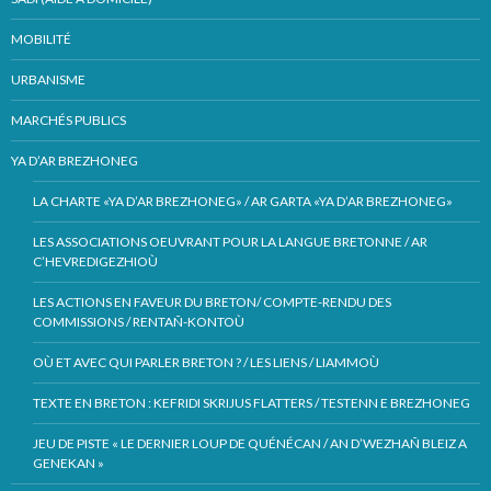
MOBILITÉ
URBANISME
MARCHÉS PUBLICS
YA D’AR BREZHONEG
LA CHARTE «YA D’AR BREZHONEG» / AR GARTA «YA D’AR BREZHONEG»
LES ASSOCIATIONS OEUVRANT POUR LA LANGUE BRETONNE / AR
C’HEVREDIGEZHIOÙ
LES ACTIONS EN FAVEUR DU BRETON/ COMPTE-RENDU DES
COMMISSIONS / RENTAÑ-KONTOÙ
OÙ ET AVEC QUI PARLER BRETON ? / LES LIENS / LIAMMOÙ
TEXTE EN BRETON : KEFRIDI SKRIJUS FLATTERS / TESTENN E BREZHONEG
JEU DE PISTE « LE DERNIER LOUP DE QUÉNÉCAN / AN D’WEZHAÑ BLEIZ A
GENEKAN »