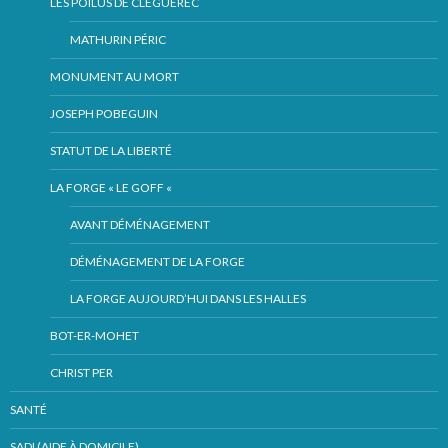
LES POILUS DE CLÉGUÉREC
MATHURIN PÉRIC
MONUMENT AU MORT
JOSEPH POBEGUIN
STATUT DE LA LIBERTÉ
LA FORGE « LE GOFF «
AVANT DÉMÉNAGEMENT
DÉMÉNAGEMENT DE LA FORGE
LA FORGE AUJOURD’HUI DANS LES HALLES
BOT-ER-MOHET
CHRIST PER
SANTÉ
SADI (AIDE À DOMICILE)