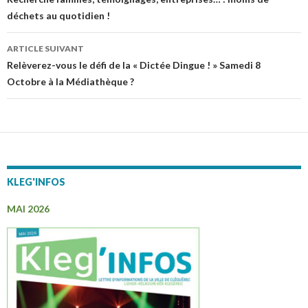
Navigation
déchets au quotidien !
des
articles
ARTICLE SUIVANT
Relèverez-vous le défi de la « Dictée Dingue ! » Samedi 8
Octobre à la Médiathèque ?
KLEG'INFOS
MAI 2026