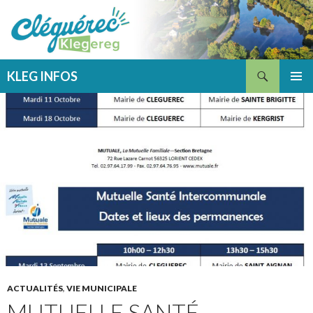
Recherche
KLEG INFOS
ALLER
MENU
AU
PRINCI
CONTENU
ACTUALITÉS
,
VIE MUNICIPALE
MUTUELLE SANTÉ