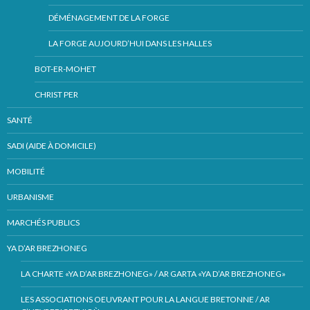
DÉMÉNAGEMENT DE LA FORGE
LA FORGE AUJOURD’HUI DANS LES HALLES
BOT-ER-MOHET
CHRIST PER
SANTÉ
SADI (AIDE À DOMICILE)
MOBILITÉ
URBANISME
MARCHÉS PUBLICS
YA D’AR BREZHONEG
LA CHARTE «YA D’AR BREZHONEG» / AR GARTA «YA D’AR BREZHONEG»
LES ASSOCIATIONS OEUVRANT POUR LA LANGUE BRETONNE / AR