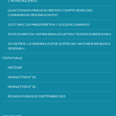
C’HEVREDIGEZHIOÙ
LES ACTIONS EN FAVEUR DU BRETON/ COMPTE-RENDU DES
COMMISSIONS / RENTAÑ-KONTOÙ
OÙ ET AVEC QUI PARLER BRETON ? / LES LIENS / LIAMMOÙ
TEXTE EN BRETON : KEFRIDI SKRIJUS FLATTERS / TESTENN E BREZHONEG
JEU DE PISTE « LE DERNIER LOUP DE QUÉNÉCAN / AN D’WEZHAÑ BLEIZ A
GENEKAN »
FESTIV’HALLE
MÉCÉNAT
NEWSLETTER N° 01
NEWSLETTER N° 02
RÉUNION PUBLIQUE 9 SEPTEMBRE 2025