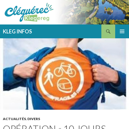
Recherche
KLEG INFOS
ALLER
MENU
AU
PRINCI
CONTENU
ACTUALITÉS
,
DIVERS
OPÉRATION « 10 JOURS