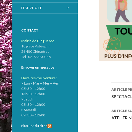
FESTIV’HALLE
CONTACT
Mairie de Cléguérec
10 place Pobéguin
56 480 Cléguérec
Tel : 02 97 38 00 15
Envoyer un message
Horaires d’ouverture :
> Lun – Mar – Mer – Ven
08h30 – 12h00
ARTICLE P
13h30 – 17h00
Navig
SPECTACLE
> Jeudi
08h30 – 12h00
des
> Samedi
ARTICLE S
09h30 – 12h00
articl
ATELIER N
Flux RSS du site :