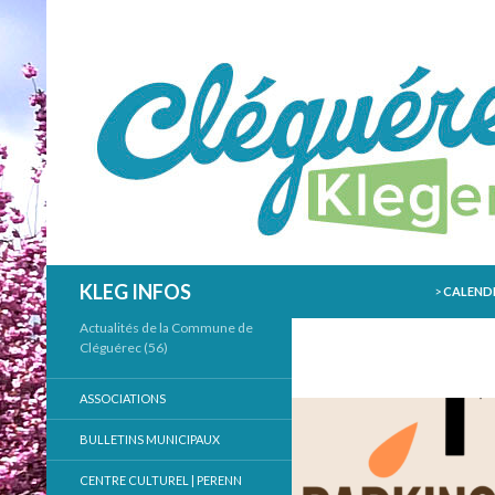
ALLER AU
Recherche
KLEG INFOS
>
CALENDR
Actualités de la Commune de
Cléguérec (56)
ASSOCIATIONS
BULLETINS MUNICIPAUX
CENTRE CULTUREL | PERENN