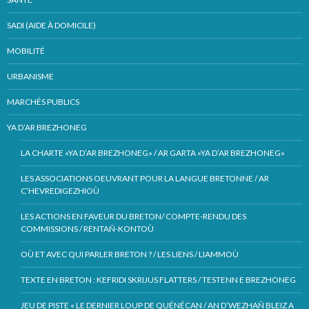
SADI (AIDE À DOMICILE)
MOBILITÉ
URBANISME
MARCHÉS PUBLICS
YA D’AR BREZHONEG
LA CHARTE «YA D’AR BREZHONEG» / AR GARTA «YA D’AR BREZHONEG»
LES ASSOCIATIONS OEUVRANT POUR LA LANGUE BRETONNE / AR
C’HEVREDIGEZHIOÙ
LES ACTIONS EN FAVEUR DU BRETON/ COMPTE-RENDU DES
COMMISSIONS / RENTAÑ-KONTOÙ
OÙ ET AVEC QUI PARLER BRETON ? / LES LIENS / LIAMMOÙ
TEXTE EN BRETON : KEFRIDI SKRIJUS FLATTERS / TESTENN E BREZHONEG
JEU DE PISTE « LE DERNIER LOUP DE QUÉNÉCAN / AN D’WEZHAÑ BLEIZ A