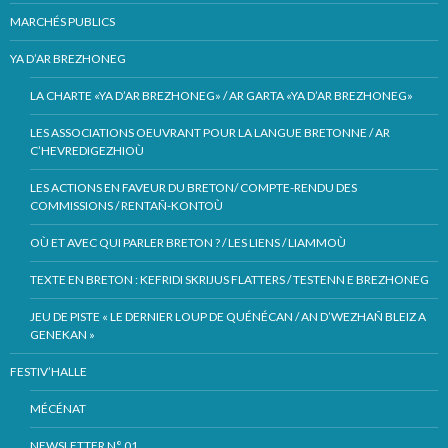
MARCHÉS PUBLICS
YA D’AR BREZHONEG
LA CHARTE «YA D’AR BREZHONEG» / AR GARTA «YA D’AR BREZHONEG»
LES ASSOCIATIONS OEUVRANT POUR LA LANGUE BRETONNE / AR
C’HEVREDIGEZHIOÙ
LES ACTIONS EN FAVEUR DU BRETON/ COMPTE-RENDU DES
COMMISSIONS / RENTAÑ-KONTOÙ
OÙ ET AVEC QUI PARLER BRETON ? / LES LIENS / LIAMMOÙ
TEXTE EN BRETON : KEFRIDI SKRIJUS FLATTERS / TESTENN E BREZHONEG
JEU DE PISTE « LE DERNIER LOUP DE QUÉNÉCAN / AN D’WEZHAÑ BLEIZ A
GENEKAN »
FESTIV’HALLE
MÉCÉNAT
NEWSLETTER N° 01