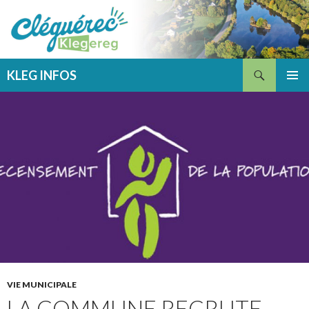
Recherche
KLEG INFOS
ALLER
MENU
AU
PRINCI
CONTENU
VIE MUNICIPALE
LA COMMUNE RECRUTE