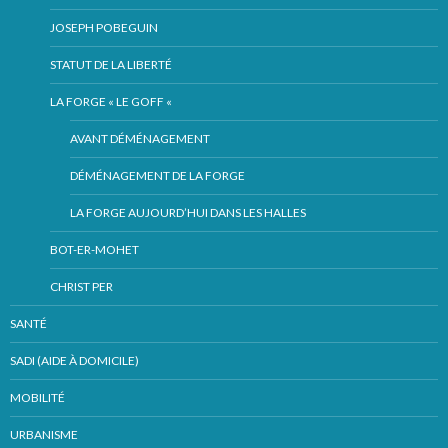
JOSEPH POBEGUIN
STATUT DE LA LIBERTÉ
LA FORGE « LE GOFF «
AVANT DÉMÉNAGEMENT
DÉMÉNAGEMENT DE LA FORGE
LA FORGE AUJOURD’HUI DANS LES HALLES
BOT-ER-MOHET
CHRIST PER
SANTÉ
SADI (AIDE À DOMICILE)
MOBILITÉ
URBANISME