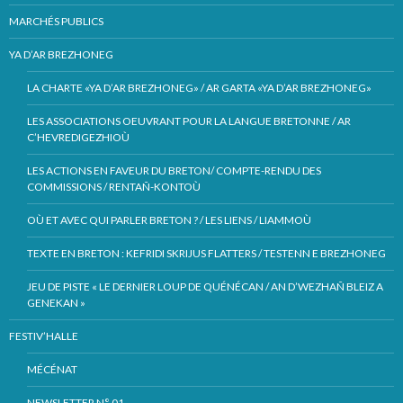
MARCHÉS PUBLICS
YA D’AR BREZHONEG
LA CHARTE «YA D’AR BREZHONEG» / AR GARTA «YA D’AR BREZHONEG»
LES ASSOCIATIONS OEUVRANT POUR LA LANGUE BRETONNE / AR
C’HEVREDIGEZHIOÙ
LES ACTIONS EN FAVEUR DU BRETON/ COMPTE-RENDU DES
COMMISSIONS / RENTAÑ-KONTOÙ
OÙ ET AVEC QUI PARLER BRETON ? / LES LIENS / LIAMMOÙ
TEXTE EN BRETON : KEFRIDI SKRIJUS FLATTERS / TESTENN E BREZHONEG
JEU DE PISTE « LE DERNIER LOUP DE QUÉNÉCAN / AN D’WEZHAÑ BLEIZ A
GENEKAN »
FESTIV’HALLE
MÉCÉNAT
NEWSLETTER N° 01