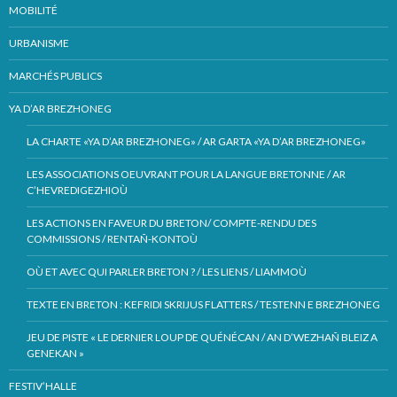
MOBILITÉ
URBANISME
MARCHÉS PUBLICS
YA D’AR BREZHONEG
LA CHARTE «YA D’AR BREZHONEG» / AR GARTA «YA D’AR BREZHONEG»
LES ASSOCIATIONS OEUVRANT POUR LA LANGUE BRETONNE / AR
C’HEVREDIGEZHIOÙ
LES ACTIONS EN FAVEUR DU BRETON/ COMPTE-RENDU DES
COMMISSIONS / RENTAÑ-KONTOÙ
OÙ ET AVEC QUI PARLER BRETON ? / LES LIENS / LIAMMOÙ
TEXTE EN BRETON : KEFRIDI SKRIJUS FLATTERS / TESTENN E BREZHONEG
JEU DE PISTE « LE DERNIER LOUP DE QUÉNÉCAN / AN D’WEZHAÑ BLEIZ A
GENEKAN »
FESTIV’HALLE